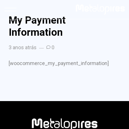
My Payment
Information
3 anos atrás
0
[woocommerce_my_payment_information]