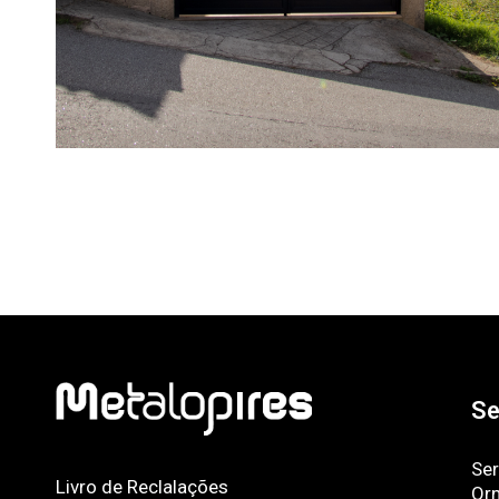
Se
Ser
Livro de Reclalações
Or